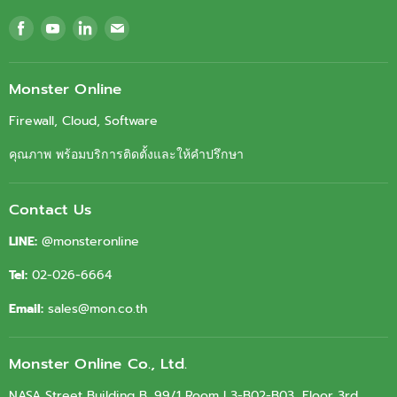
Find
Find
Find
Find
us
us
us
us
on
on
on
on
Facebook
Youtube
LinkedIn
Email
Monster Online
Firewall, Cloud, Software
คุณภาพ พร้อมบริการติดตั้งและให้คำปรึกษา
Contact Us
LINE:
@monsteronline
Tel:
02-026-6664
Email:
sales@mon.co.th
Monster Online Co., Ltd.
NASA Street Building B, 99/1 Room L3-B02-B03, Floor 3rd,