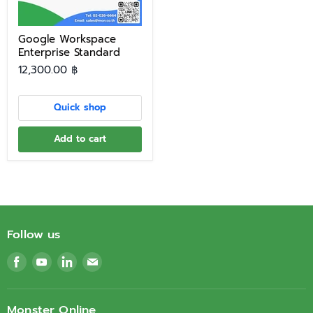
Google Workspace
Enterprise Standard
12,300.00 ฿
Quick shop
Add to cart
Follow us
Find
Find
Find
Find
us
us
us
us
on
on
on
on
Facebook
Youtube
LinkedIn
Email
Monster Online