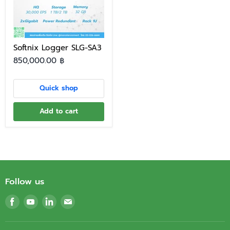
Softnix Logger SLG-SA3
850,000.00 ฿
Quick shop
Add to cart
Follow us
Find
Find
Find
Find
us
us
us
us
on
on
on
on