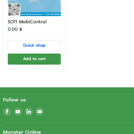
SOTI MobiControl
0.00 ฿
Quick shop
Add to cart
Follow us
Find
Find
Find
Find
us
us
us
us
on
on
on
on
Facebook
Youtube
LinkedIn
Email
Monster Online