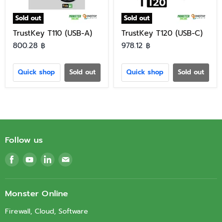
Sold out
Sold out
TrustKey T110 (USB-A)
TrustKey T120 (USB-C)
800.28 ฿
978.12 ฿
Quick shop
Sold out
Quick shop
Sold out
Follow us
Find
Find
Find
Find
us
us
us
us
on
on
on
on
Facebook
Youtube
LinkedIn
Email
Monster Online
Firewall, Cloud, Software