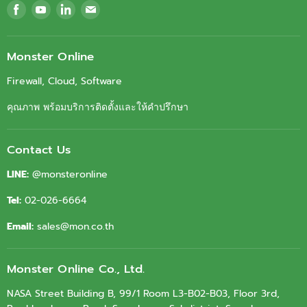
Find
Find
Find
Find
us
us
us
us
on
on
on
on
Facebook
Youtube
LinkedIn
Email
Monster Online
Firewall, Cloud, Software
คุณภาพ พร้อมบริการติดตั้งและให้คำปรึกษา
Contact Us
LINE:
@monsteronline
Tel:
02-026-6664
Email:
sales@mon.co.th
Monster Online Co., Ltd.
NASA Street Building B, 99/1 Room L3-B02-B03, Floor 3rd,