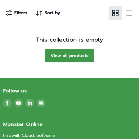
Filters
Sort by
This collection is empty
View all products
Follow us
Find
Find
Find
Find
us
us
us
us
on
on
on
on
Facebook
Youtube
LinkedIn
Email
Monster Online
Firewall, Cloud, Software