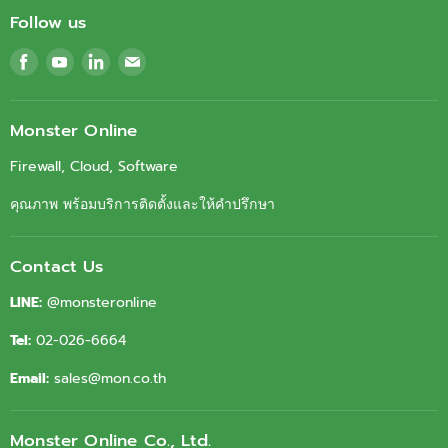
Follow us
Find
Find
Find
Find
us
us
us
us
on
on
on
on
Facebook
Youtube
LinkedIn
Email
Monster Online
Firewall, Cloud, Software
คุณภาพ พร้อมบริการติดตั้งและให้คำปรึกษา
Contact Us
LINE:
@monsteronline
Tel:
02-026-6664
Email:
sales@mon.co.th
Monster Online Co., Ltd.