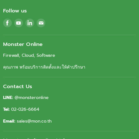
Follow us
Find
Find
Find
Find
us
us
us
us
on
on
on
on
Facebook
Youtube
LinkedIn
Email
Monster Online
Firewall, Cloud, Software
คุณภาพ พร้อมบริการติดตั้งและให้คำปรึกษา
Contact Us
LINE:
@monsteronline
Tel:
02-026-6664
Email:
sales@mon.co.th