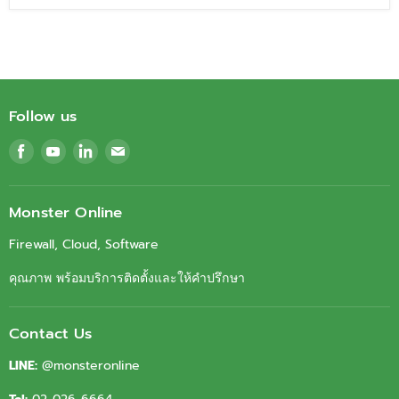
Follow us
Find
Find
Find
Find
us
us
us
us
on
on
on
on
Facebook
Youtube
LinkedIn
Email
Monster Online
Firewall, Cloud, Software
คุณภาพ พร้อมบริการติดตั้งและให้คำปรึกษา
Contact Us
LINE:
@monsteronline