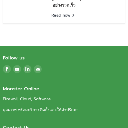
อย่างรวดเร็ว
Read now
Follow us
Find
Find
Find
Find
us
us
us
us
on
on
on
on
Facebook
Youtube
LinkedIn
Email
Monster Online
Firewall, Cloud, Software
คุณภาพ พร้อมบริการติดตั้งและให้คำปรึกษา
Contact Us