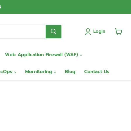
4
Login
View
cart
Web Application Firewall (WAF)
ecOps
Mornitoring
Blog
Contact Us