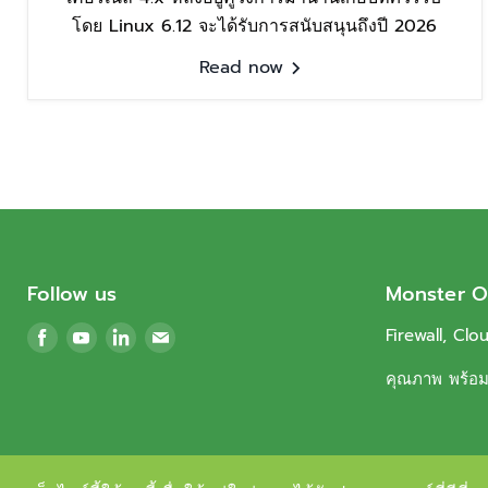
โดย Linux 6.12 จะได้รับการสนับสนุนถึงปี 2026
Read now
Follow us
Monster O
Find
Find
Find
Find
Firewall, Clo
us
us
us
us
คุณภาพ พร้อมบ
on
on
on
on
Facebook
Youtube
LinkedIn
Email