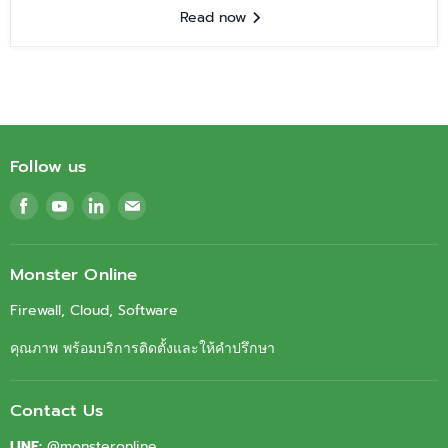
Read now
Follow us
Find
Find
Find
Find
us
us
us
us
on
on
on
on
Facebook
Youtube
LinkedIn
Email
Monster Online
Firewall, Cloud, Software
คุณภาพ พร้อมบริการติดตั้งและให้คำปรึกษา
Contact Us
LINE:
@monsteronline