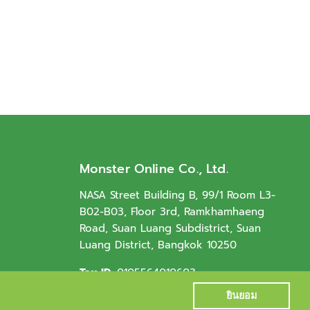
Monster Online Co., Ltd.
NASA Street Building B, 99/1 Room L3-
B02-B03, Floor 3rd, Ramkhamhaeng
Road, Suan Luang Subdistrict, Suan
Luang District, Bangkok 10250
Tax ID.
0105564010603
ยินยอม
ยินยอม