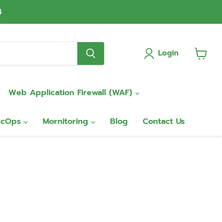
4
Login
View
cart
Web Application Firewall (WAF)
ecOps
Mornitoring
Blog
Contact Us