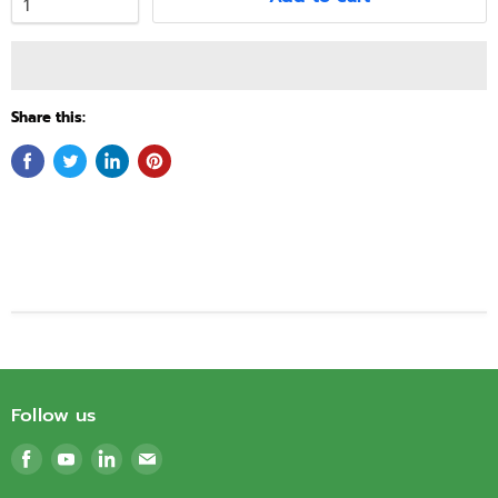
Share this:
Follow us
Find
Find
Find
Find
us
us
us
us