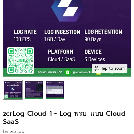
Tap to zoom
zcrLog Cloud 1 - Log พรบ. แบบ Cloud
SaaS
by
zcrLog