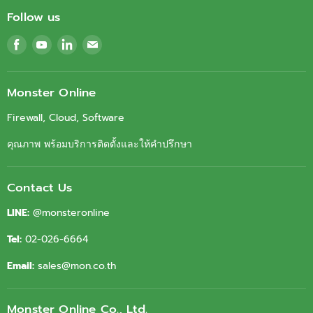
Follow us
Find
Find
Find
Find
us
us
us
us
on
on
on
on
Facebook
Youtube
LinkedIn
Email
Monster Online
Firewall, Cloud, Software
คุณภาพ พร้อมบริการติดตั้งและให้คำปรึกษา
Contact Us
LINE:
@monsteronline
Tel:
02-026-6664
Email:
sales@mon.co.th
Monster Online Co., Ltd.