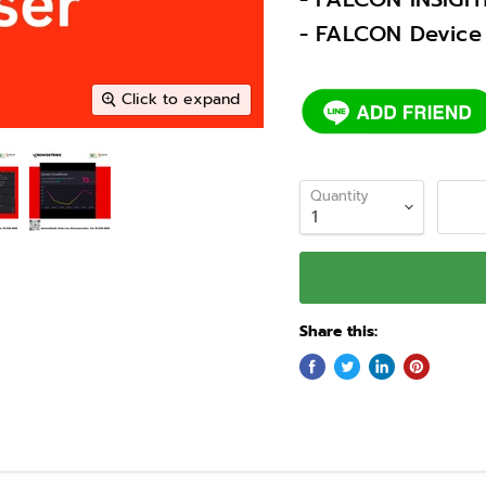
- FALCON Device
Click to expand
Quantity
Share this: