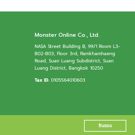
Monster Online Co., Ltd.
NASA Street Building B, 99/1 Room L3-
B02-B03, Floor 3rd, Ramkhamhaeng
Road, Suan Luang Subdistrict, Suan
Luang District, Bangkok 10250
Tax ID.
0105564010603
ยินยอม
ยินยอม