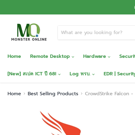
Home
Remote Desktop
Hardware
Secur
[New] สเปค ICT ปี 68!
Log พรบ.
EDR | Securi
Home
Best Selling Products
CrowdStrike Falcon -