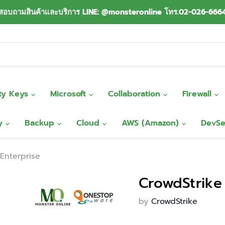
สอบถามสินค้าและบริการ LINE: @monsteronline โทร.02-026-666
ity Keys
Microsoft
Collaboration
Firewall
ty
Backup
Cloud
AWS (Amazon)
DevS
 Enterprise
CrowdStrike 
by
CrowdStrike