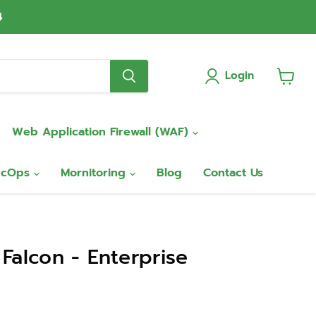
4
Login
View
cart
Web Application Firewall (WAF)
ecOps
Mornitoring
Blog
Contact Us
Falcon - Enterprise