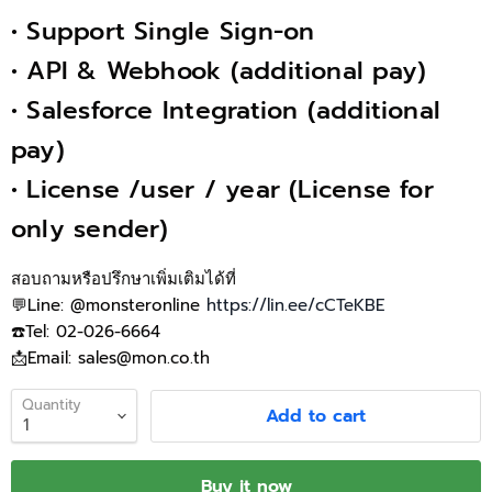
• Support Single Sign-on
• API & Webhook (additional pay)
• Salesforce Integration (additional
pay)
• License /user / year (License for
only sender)
สอบถามหรือปรึกษาเพิ่มเติมได้ที่
💬Line: @monsteronline
https://lin.ee/cCTeKBE
☎️Tel: 02-026-6664
📩Email: sales@mon.co.th
Quantity
Add to cart
Buy it now