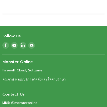
Follow us
Find
Find
Find
Find
us
us
us
us
on
on
on
on
Facebook
Youtube
LinkedIn
Email
Monster Online
Firewall, Cloud, Software
คุณภาพ พร้อมบริการติดตั้งและให้คำปรึกษา
Contact Us
LINE:
@monsteronline