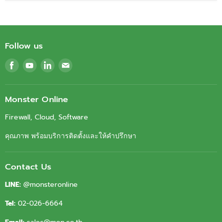
Follow us
Find
Find
Find
Find
us
us
us
us
on
on
on
on
Facebook
Youtube
LinkedIn
Email
Monster Online
Firewall, Cloud, Software
คุณภาพ พร้อมบริการติดตั้งและให้คำปรึกษา
Contact Us
LINE:
@monsteronline
Tel:
02-026-6664