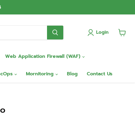
4
Login
View
cart
Web Application Firewall (WAF)
ecOps
Mornitoring
Blog
Contact Us
ro