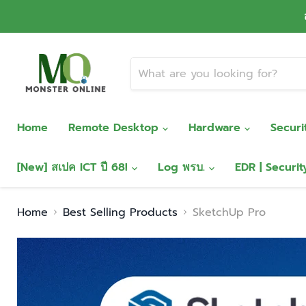
Home
Remote Desktop
Hardware
Secur
[New] สเปค ICT ปี 68!
Log พรบ.
EDR | Securi
Home
Best Selling Products
SketchUp Pro