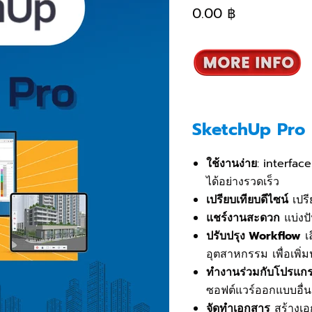
0.00 ฿
SketchUp Pro
ใช้งานง่าย
:
interfac
ได้อย่างรวดเร็ว
เปรียบเทียบดีไซน์
เปรี
แชร์งานสะดวก
แบ่งปั
ปรับปรุง Workflow
เล
อุตสาหกรรม เพื่อเพิ
ทำงานร่วมกับโปรแกร
ซอฟต์แวร์ออกแบบอื่นๆ
จัดทำเอกสาร
สร้างเ