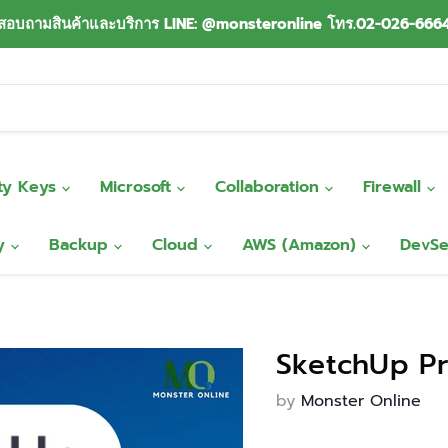
สอบถามสินค้าและบริการ LINE: @monsteronline โทร.02-026-666
ity Keys
Microsoft
Collaboration
Firewall
ty
Backup
Cloud
AWS (Amazon)
DevS
SketchUp P
by
Monster Online