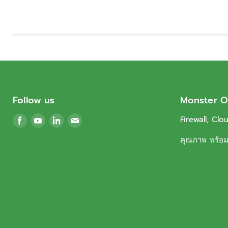
Follow us
Monster O
Find
Find
Find
Find
Firewall, Clo
us
us
us
us
คุณภาพ พร้อมบ
on
on
on
on
Facebook
Youtube
LinkedIn
Email