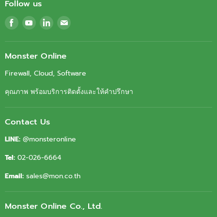
Follow us
Find
Find
Find
Find
us
us
us
us
on
on
on
on
Facebook
Youtube
LinkedIn
Email
Monster Online
Firewall, Cloud, Software
คุณภาพ พร้อมบริการติดตั้งและให้คำปรึกษา
Contact Us
LINE:
@monsteronline
Tel:
02-026-6664
Email:
sales@mon.co.th
Monster Online Co., Ltd.