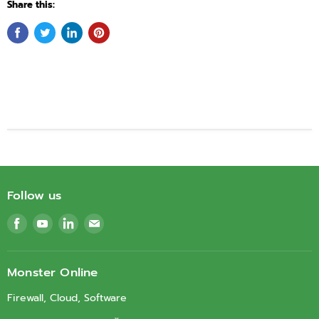
Share this:
Follow us
Find
Find
Find
Find
us
us
us
us
on
on
on
on
Facebook
Youtube
LinkedIn
Email
Monster Online
Firewall, Cloud, Software