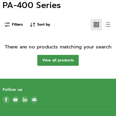
PA-400 Series
Filters
Sort by
There are no products matching your search
View all products
Follow us
Find
Find
Find
Find
us
us
us
us
on
on
on
on
Facebook
Youtube
LinkedIn
Email