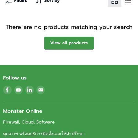
Filters
Sort by
There are no products matching your search
View all products
Follow us
Find
Find
Find
Find
us
us
us
us
on
on
on
on
Facebook
Youtube
LinkedIn
Email
Monster Online
Firewall, Cloud, Software
คุณภาพ พร้อมบริการติดตั้งและให้คำปรึกษา