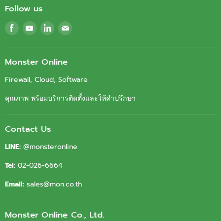
Follow us
Find
Find
Find
Find
us
us
us
us
on
on
on
on
Facebook
Youtube
LinkedIn
Email
Monster Online
Firewall, Cloud, Software
คุณภาพ พร้อมบริการติดตั้งและให้คำปรึกษา
Contact Us
LINE:
@monsteronline
Tel:
02-026-6664
Email:
sales@mon.co.th
Monster Online Co., Ltd.