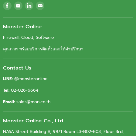
Find
Find
Find
Find
us
us
us
us
on
on
on
on
Facebook
Youtube
LinkedIn
Email
Monster Online
Firewall, Cloud, Software
คุณภาพ พร้อมบริการติดตั้งและให้คำปรึกษา
Contact Us
LINE:
@monsteronline
Tel:
02-026-6664
Email:
sales@mon.co.th
Monster Online Co., Ltd.
NASA Street Building B, 99/1 Room L3-B02-B03, Floor 3rd,