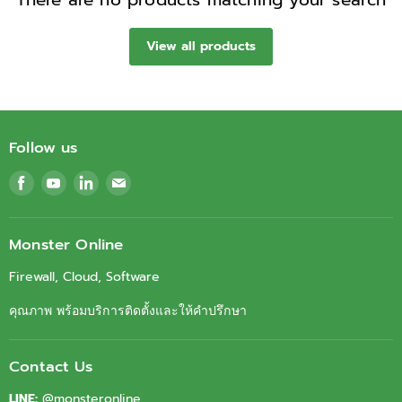
There are no products matching your search
View all products
Follow us
Find
Find
Find
Find
us
us
us
us
on
on
on
on
Facebook
Youtube
LinkedIn
Email
Monster Online
Firewall, Cloud, Software
คุณภาพ พร้อมบริการติดตั้งและให้คำปรึกษา
Contact Us
LINE:
@monsteronline