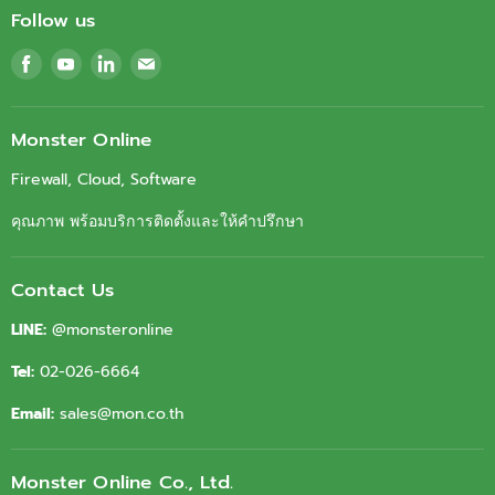
Follow us
Find
Find
Find
Find
us
us
us
us
on
on
on
on
Facebook
Youtube
LinkedIn
Email
Monster Online
Firewall, Cloud, Software
คุณภาพ พร้อมบริการติดตั้งและให้คำปรึกษา
Contact Us
LINE:
@monsteronline
Tel:
02-026-6664
Email:
sales@mon.co.th
Monster Online Co., Ltd.