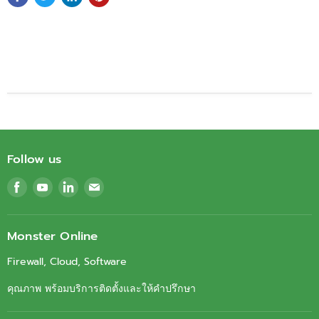
Follow us
Find
Find
Find
Find
us
us
us
us
on
on
on
on
Facebook
Youtube
LinkedIn
Email
Monster Online
Firewall, Cloud, Software
คุณภาพ พร้อมบริการติดตั้งและให้คำปรึกษา