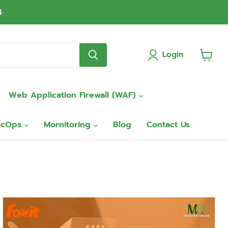
4
Login
View
cart
Web Application Firewall (WAF)
ecOps
Mornitoring
Blog
Contact Us