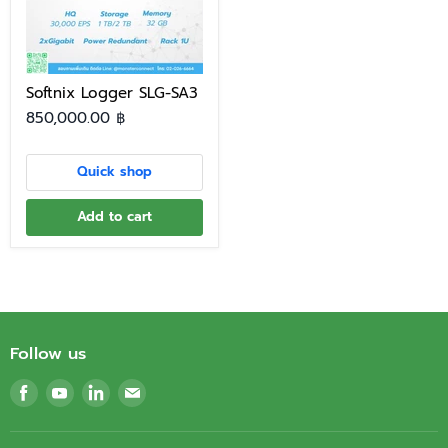
Softnix Logger SLG-SA3
850,000.00 ฿
Quick shop
Add to cart
Follow us
Find
Find
Find
Find
us
us
us
us
on
on
on
on